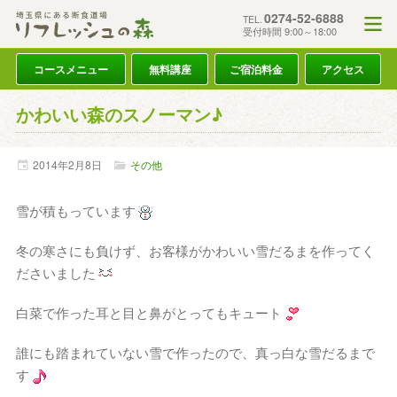
0274-52-6888
TEL.
受付時間 9:00～18:00
コースメニュー
無料講座
ご宿泊料金
アクセス
かわいい森のスノーマン♪
2014年
2月
8日
その他
雪が積もっています
冬の寒さにも負けず、お客様がかわいい雪だるまを作ってく
ださいました
白菜で作った耳と目と鼻がとってもキュート
誰にも踏まれていない雪で作ったので、真っ白な雪だるまで
す