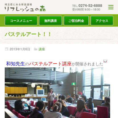
0274-52-6888
TEL.
受付時間 9:00～18:00
コースメニュー
無料講座
ご宿泊料金
アクセス
パステルアート！！
2013年
1月
6日
講座
和知先生
パステルアート講座
の
が開催されました