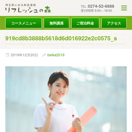
0274-52-6888
TEL.
受付時間 9:00～18:00
コースメニュー
無料講座
ご宿泊料金
アクセス
919cd8b3888b5618d6d016922e2c0575_s
2019年
12月
20日
belka2019