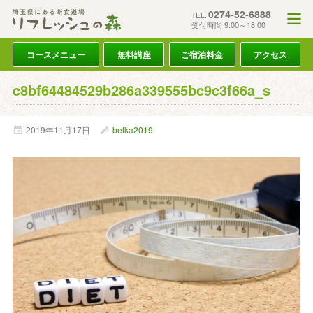
0274-52-6888
TEL.
受付時間 9:00～18:00
コースメニュー
無料講座
ご宿泊料金
アクセス
c8bf64484529b286a339555bc9c3f66a_s
2019年
11月
17日
belka2019