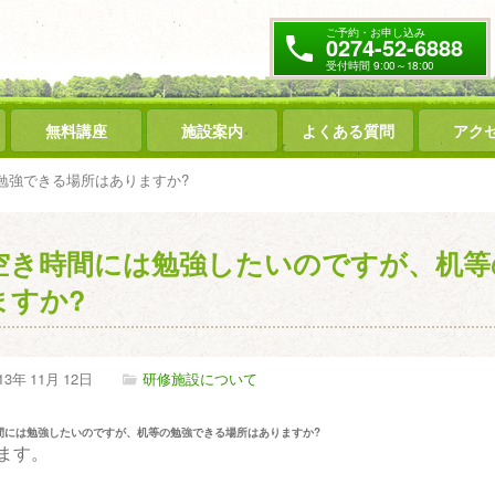
ご予約・お申し込み
0274-52-6888
受付時間 9:00～18:00
無料講座
施設案内
よくある質問
アク
勉強できる場所はありますか?
空き時間には勉強したいのですが、机等
ますか?
13年
11月
12日
研修施設について
間には勉強したいのですが、机等の勉強できる場所はありますか?
ます。