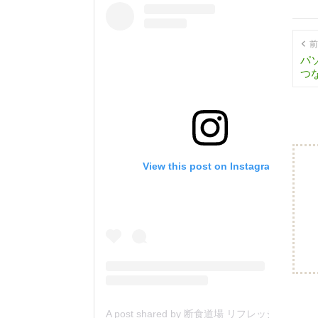
前
パ
つ
View this post on Instagram
A post shared by 断食道場 リフレッシュの森 (@danjiki_refresh_saitama)