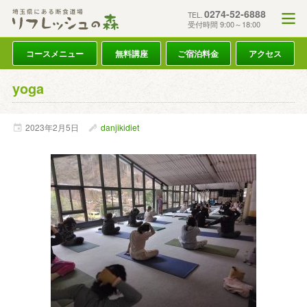
0274-52-6888
TEL.
受付時間 9:00～18:00
コースメニュー
無料講座
ご宿泊料金
アクセス
yoga
2023年
2月
5日
danjikidiet