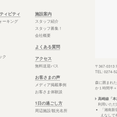
クティビティ
施設案内
ォーキング
スタッフ紹介
スタッフ募集！
会社概要
よくある質問
ック
アクセス
無料送迎バス
〒367-03
TEL: 0274-5
お客さまの声
森に囲まれた
メディア掲載事例
か１時間半＋
お客さま体験談
高崎線「本
1日の過ごし方
利用いただ
「湘南新
周辺施設/観光名所
えなしで