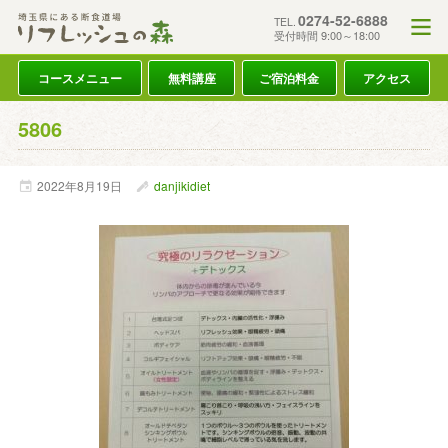
0274-52-6888
TEL.
受付時間 9:00～18:00
コースメニュー
無料講座
ご宿泊料金
アクセス
5806
2022年
8月
19日
danjikidiet