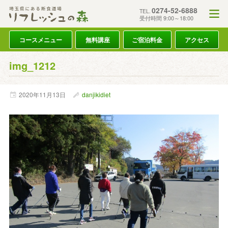
0274-52-6888
TEL.
受付時間 9:00～18:00
コースメニュー
無料講座
ご宿泊料金
アクセス
img_1212
2020年
11月
13日
danjikidiet