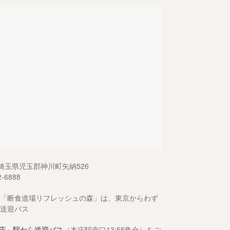
13 埼玉県児玉郡神川町矢納526
2-6888
「断食道場リフレッシュの森」は、東京からわず
送迎バス
庄」駅から送迎バス
（本庄駅南口13:55集合）をご