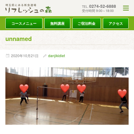
0274-52-6888
TEL.
受付時間 9:00～18:00
コースメニュー
無料講座
ご宿泊料金
アクセス
unnamed
2020年
10月
21日
danjikidiet