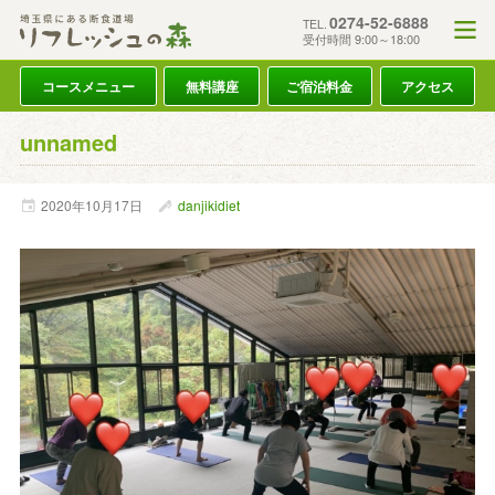
0274-52-6888
TEL.
受付時間 9:00～18:00
コースメニュー
無料講座
ご宿泊料金
アクセス
unnamed
2020年
10月
17日
danjikidiet