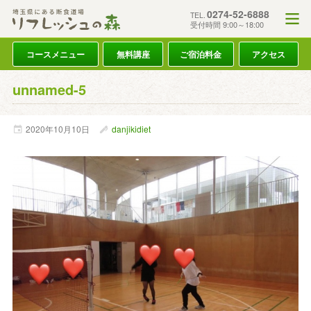
0274-52-6888
TEL.
受付時間 9:00～18:00
コースメニュー
無料講座
ご宿泊料金
アクセス
unnamed-5
2020年
10月
10日
danjikidiet