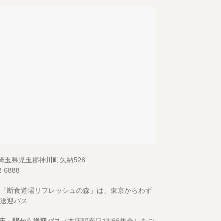
13 埼玉県児玉郡神川町矢納526
2-6888
「断食道場リフレッシュの森」は、東京からわず
送迎バス
庄」駅から送迎バス
（本庄駅南口13:55集合）をご