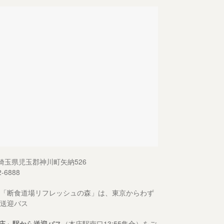
13 埼玉県児玉郡神川町矢納526
2-6888
「断食道場リフレッシュの森」は、東京からわず
送迎バス
庄」駅から送迎バス
（本庄駅南口13:55集合）をご