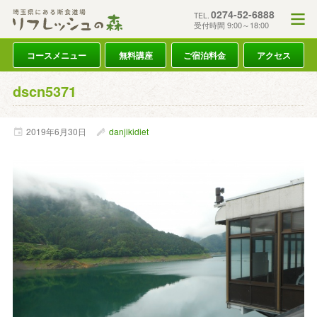
0274-52-6888
TEL.
受付時間 9:00～18:00
コースメニュー
無料講座
ご宿泊料金
アクセス
dscn5371
2019年
6月
30日
danjikidiet