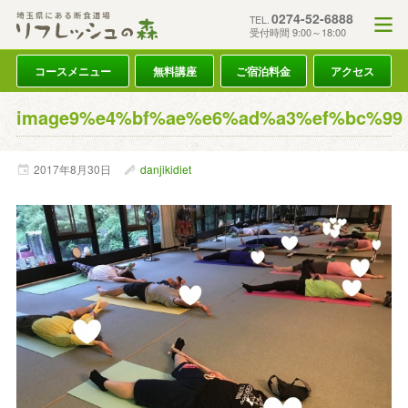
0274-52-6888
TEL.
受付時間 9:00～18:00
コースメニュー
無料講座
ご宿泊料金
アクセス
image9%e4%bf%ae%e6%ad%a3%ef%bc%99
2017年
8月
30日
danjikidiet