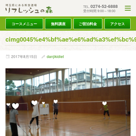
0274-52-6888
TEL.
受付時間 9:00～18:00
コースメニュー
無料講座
ご宿泊料金
アクセス
cimg0045%e4%bf%ae%e6%ad%a3%ef%bc%
2017年
8月
15日
danjikidiet