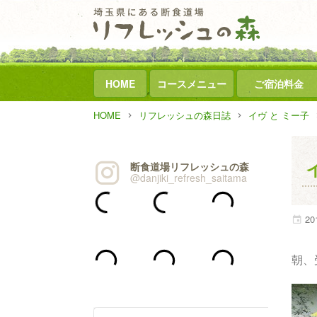
HOME
コースメニュー
ご宿泊料金
HOME
リフレッシュの森日誌
イヴ と ミー子
断食道場リフレッシュの森
@danjiki_refresh_saitama
20
朝、