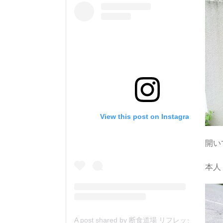
View this post on Instagram
開い
本人
A post shared by 断食道場 リフレッシュの森 (@danjiki_refresh_saitama)