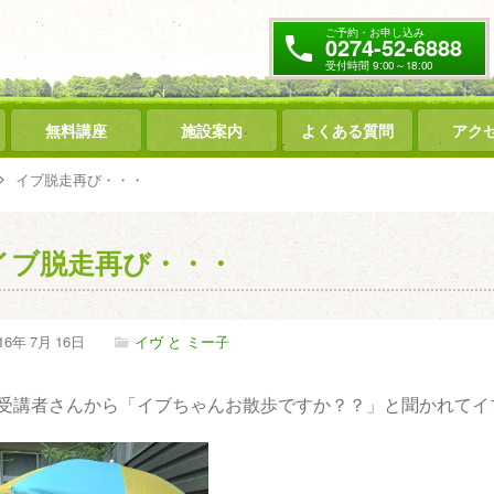
ご予約・お申し込み
0274-52-6888
受付時間 9:00～18:00
無料講座
施設案内
よくある質問
アク
イブ脱走再び・・・
イブ脱走再び・・・
16年
7月
16日
イヴ と ミー子
受講者さんから「イブちゃんお散歩ですか？？」と聞かれてイ