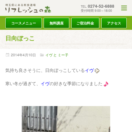
0274-52-6888
TEL.
受付時間 9:00～18:00
コースメニュー
無料講座
ご宿泊料金
アクセス
日向ぼっこ
2014年
4月
10日
イヴ と ミー子
気持ち良さそうに、日向ぼっこしている
イヴ
寒い冬が過ぎて、
イヴ
の好きな季節になりました