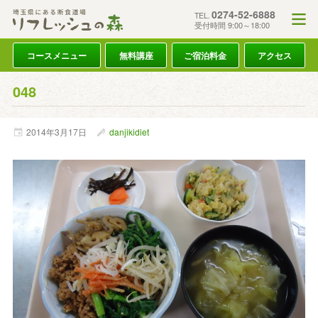
0274-52-6888
TEL.
受付時間 9:00～18:00
コースメニュー
無料講座
ご宿泊料金
アクセス
048
2014年
3月
17日
danjikidiet