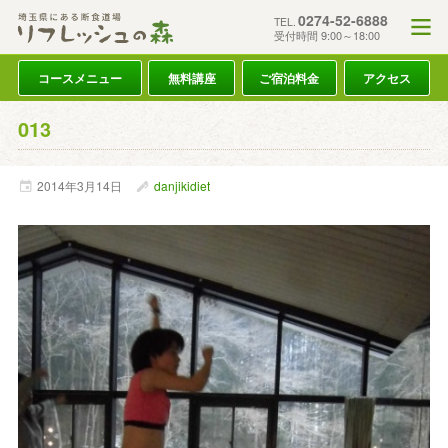
0274-52-6888
TEL.
受付時間 9:00～18:00
コースメニュー
無料講座
ご宿泊料金
アクセス
013
2014年
3月
14日
danjikidiet