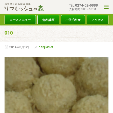
0274-52-6888
TEL.
受付時間 9:00～18:00
コースメニュー
無料講座
ご宿泊料金
アクセス
010
2014年
3月
12日
danjikidiet