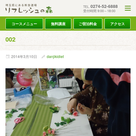
0274-52-6888
TEL.
受付時間 9:00～18:00
コースメニュー
無料講座
ご宿泊料金
アクセス
002
2014年
3月
10日
danjikidiet