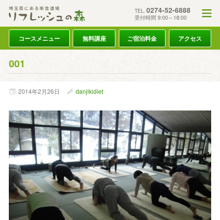
0274-52-6888
TEL.
受付時間 9:00～18:00
コースメニュー
無料講座
ご宿泊料金
アクセス
001
2014年
2月
26日
danjikidiet