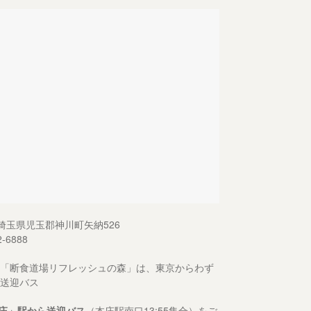
13 埼玉県児玉郡神川町矢納526
2-6888
「断食道場リフレッシュの森」は、東京からわず
送迎バス
庄」駅から送迎バス
（本庄駅南口13:55集合）をご