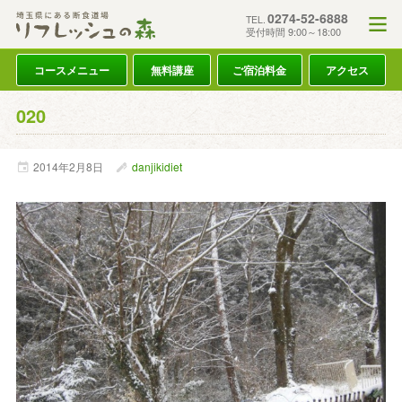
0274-52-6888
TEL.
受付時間 9:00～18:00
コースメニュー
無料講座
ご宿泊料金
アクセス
020
2014年
2月
8日
danjikidiet