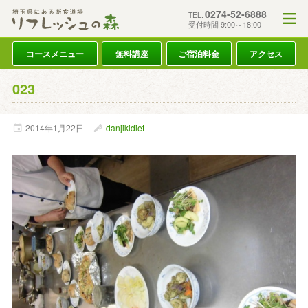
0274-52-6888
TEL.
受付時間 9:00～18:00
コースメニュー
無料講座
ご宿泊料金
アクセス
023
2014年
1月
22日
danjikidiet