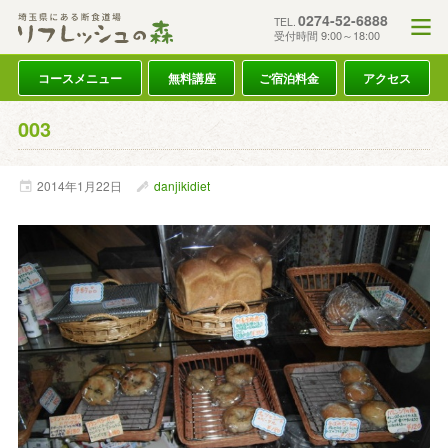
0274-52-6888
TEL.
受付時間 9:00～18:00
コースメニュー
無料講座
ご宿泊料金
アクセス
003
2014年
1月
22日
danjikidiet