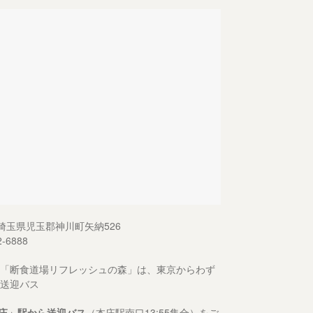
13 埼玉県児玉郡神川町矢納526
2-6888
「断食道場リフレッシュの森」は、東京からわず
送迎バス
庄」駅から送迎バス
（本庄駅南口13:55集合）をご