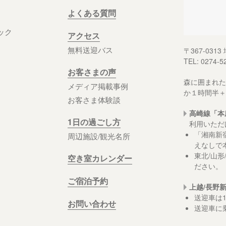
よくある質問
ック
アクセス
無料送迎バス
〒367-03
TEL: 0274-5
お客さまの声
森に囲まれた
メディア掲載事例
か１時間半＋
お客さま体験談
高崎線「本
1日の過ごし方
利用いただ
「湘南新
周辺施設/観光名所
えなしで
東北/山
空き室カレンダー
ださい。
ご宿泊予約
上越/長野
送迎車は
お問い合わせ
送迎車に