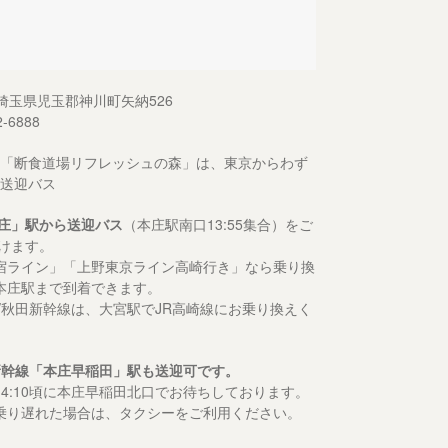
13 埼玉県児玉郡神川町矢納526
2-6888
「断食道場リフレッシュの森」は、東京からわず
送迎バス
庄」駅から送迎バス
（本庄駅南口13:55集合）をご
けます。
宿ライン」「上野東京ライン高崎行き」なら乗り換
本庄駅まで到着できます。
形/秋田新幹線は、大宮駅でJR高崎線にお乗り換えく
新幹線「本庄早稲田」駅も送迎可です。
14:10頃に本庄早稲田北口でお待ちしております。
乗り遅れた場合は、タクシーをご利用ください。