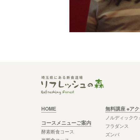
HOME
無料講座 ※ア
ノルディックウ
コースメニューご案内
フラダンス
酵素断食コース
ズンバ
半断食コース