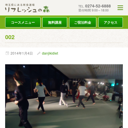
0274-52-6888
TEL.
受付時間 9:00～18:00
コースメニュー
無料講座
ご宿泊料金
アクセス
002
2014年
1月
4日
danjikidiet