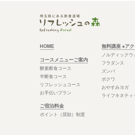
HOME
無料講座 ※ア
ノルディックウ
コースメニューご案内
フラダンス
酵素断食コース
ズンバ
半断食コース
ボクワ
リフレッシュコース
おやすみヨガ
お手伝いプラン
ライフキネティ
ご宿泊料金
ポイント（奨励）制度