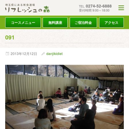
0274-52-6888
TEL.
受付時間 9:00～18:00
コースメニュー
無料講座
ご宿泊料金
アクセス
091
2013年
12月
12日
danjikidiet