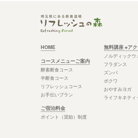
HOME
無料講座 ※ア
ノルディックウ
コースメニューご案内
フラダンス
酵素断食コース
ズンバ
半断食コース
ボクワ
リフレッシュコース
おやすみヨガ
お手伝いプラン
ライフキネティ
ご宿泊料金
ポイント（奨励）制度