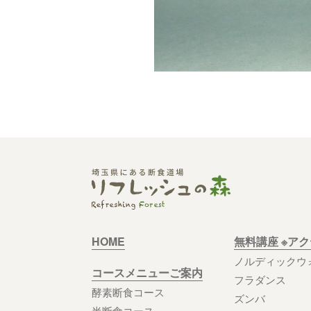
HOME
無料講座 ※ア
ノルディックウ
コースメニューご案内
フラダンス
酵素断食コース
ズンバ
半断食コース