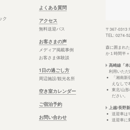
よくある質問
ック
アクセス
無料送迎バス
〒367-03
TEL: 0274-5
お客さまの声
森に囲まれた
メディア掲載事例
か１時間半＋
お客さま体験談
高崎線「本
1日の過ごし方
利用いただ
「湘南新
周辺施設/観光名所
えなしで
東北/山
空き室カレンダー
ださい。
ご宿泊予約
上越/長野
送迎車は
お問い合わせ
送迎車に