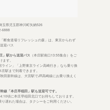
13 埼玉県児玉郡神川町矢納526
2-6888
「断食道場リフレッシュの森」は、東京からわず
送迎バス
庄」駅から送迎バス
（本庄駅南口13:55集合）をご
けます。
宿ライン」「上野東京ライン高崎行き」なら乗り換
本庄駅まで到着できます。
形/秋田新幹線は、大宮駅でJR高崎線にお乗り換えく
新幹線「本庄早稲田」駅も送迎可です。
14:10頃に本庄早稲田北口でお待ちしております。
乗り遅れた場合は、タクシーをご利用ください。