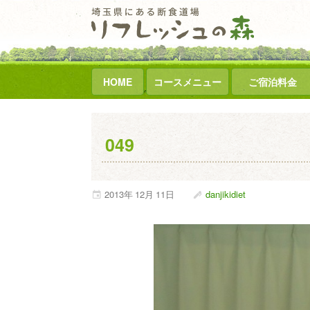
HOME
コースメニュー
ご宿泊料金
049
2013年
12月
11日
danjikidiet