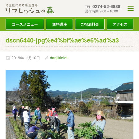
0274-52-6888
TEL.
受付時間 9:00～18:00
コースメニュー
無料講座
ご宿泊料金
アクセス
dscn6440-jpg%e4%bf%ae%e6%ad%a3
2019年
11月
10日
danjikidiet