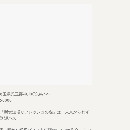
13 埼玉県児玉郡神川町矢納526
2-6888
「断食道場リフレッシュの森」は、東京からわず
送迎バス
庄」駅から送迎バス
（本庄駅南口13:55集合）をご