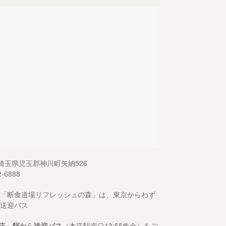
13 埼玉県児玉郡神川町矢納526
2-6888
「断食道場リフレッシュの森」は、東京からわず
送迎バス
庄」駅から送迎バス
（本庄駅南口13:55集合）をご