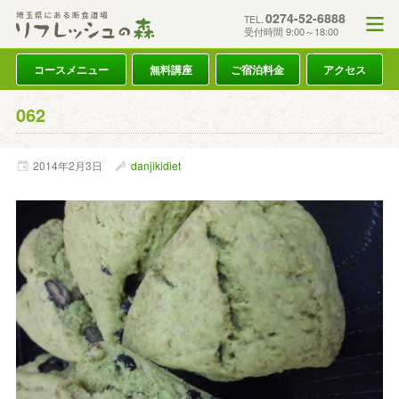
0274-52-6888
TEL.
受付時間 9:00～18:00
コースメニュー
無料講座
ご宿泊料金
アクセス
062
2014年
2月
3日
danjikidiet