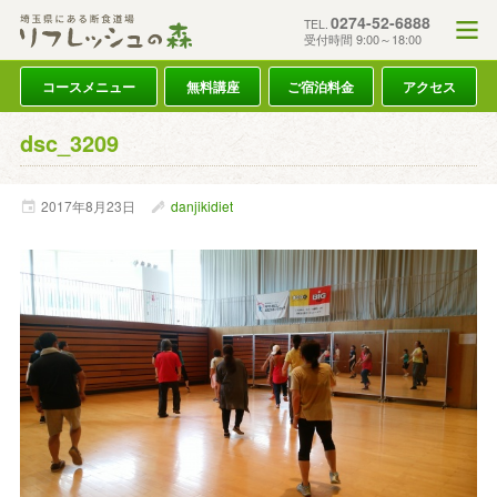
0274-52-6888
TEL.
受付時間 9:00～18:00
コースメニュー
無料講座
ご宿泊料金
アクセス
dsc_3209
2017年
8月
23日
danjikidiet