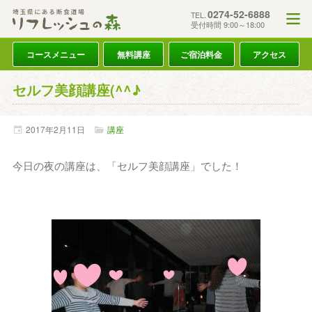
0274-52-6888
TEL.
受付時間 9:00～18:00
コースメニュー
無料講座
ご宿泊料金
アクセス
セルフ美顔講座(^^♪
2017年
2月
11日
講座
今日の夜の講座は、「セルフ美顔講座」でした！