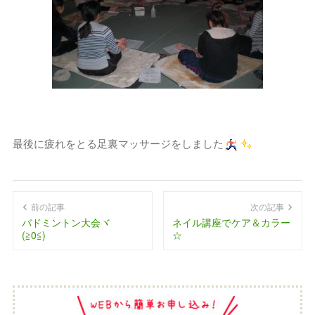
最後に疲れをとる足裏マッサージをしました
前の記事
次の記事
バドミントン大会ヾ
ネイル講座でケア＆カラー
(≧0≦)ゞ
☆