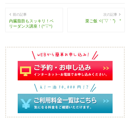
前の記事
次の記事
内臓脂肪もスッキリ！ベ
栗ご飯ヾ(´▽｀*)ゝ"
リーダンス講座！(^▽^)