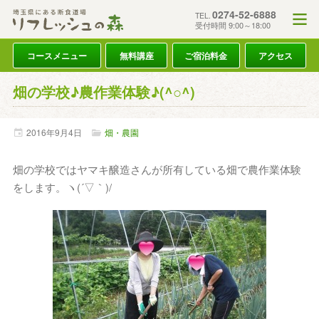
0274-52-6888
TEL.
受付時間 9:00～18:00
コースメニュー
無料講座
ご宿泊料金
アクセス
畑の学校♪農作業体験♪(^○^)
2016年
9月
4日
畑・農園
畑の学校ではヤマキ醸造さんが所有している畑で農作業体験
をします。ヽ(´▽｀)/