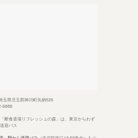
13 埼玉県児玉郡神川町矢納526
2-6888
「断食道場リフレッシュの森」は、東京からわず
送迎バス
庄」駅から送迎バス
（本庄駅南口13:55集合）をご