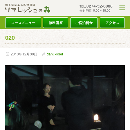
0274-52-6888
TEL.
受付時間 9:00～18:00
コースメニュー
無料講座
ご宿泊料金
アクセス
020
2013年
12月
30日
danjikidiet